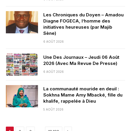
Les Chroniques du Doyen – Amadou
Diagne FOGECA, l’homme des
initiatives heureuses (par Majib
Sène)
6 AOÛT 2026
Une Des Journaux – Jeudi 06 Août
2026 (Avec Ma Revue De Presse)
6 AOÛT 2026
La communauté mouride en deuil :
Sokhna Mame Amy Mbacké, fille du
khalife, rappelée à Dieu
5 AOÛT 2026
Next
…