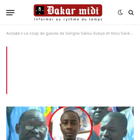
Accueil
»
Le coup de gueule de Serigne Saliou Gueye et Aliou Sané sur l’état de santé de Pape Alé Niang
BROWSING:
LE COUP DE GUEULE DE
SERIGNE SALIOU GUEYE ET ALIOU SANÉ
SUR L’ÉTAT DE SANTÉ DE PAPE ALÉ
NIANG