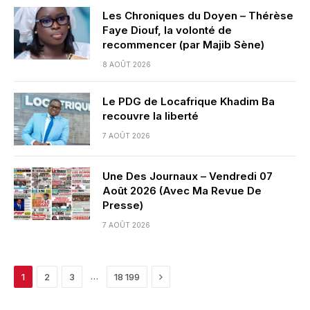
Les Chroniques du Doyen – Thérèse
Faye Diouf, la volonté de
recommencer (par Majib Sène)
8 AOÛT 2026
Le PDG de Locafrique Khadim Ba
recouvre la liberté
7 AOÛT 2026
Une Des Journaux – Vendredi 07
Août 2026 (Avec Ma Revue De
Presse)
7 AOÛT 2026
Next
…
1
2
3
18 199