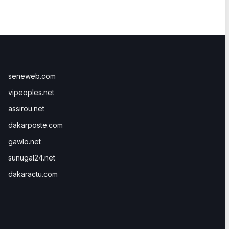
seneweb.com
vipeoples.net
assirou.net
dakarposte.com
gawlo.net
sunugal24.net
dakaractu.com