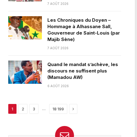
7 AOÛT 2026
Les Chroniques du Doyen –
Hommage à Alhassane Sall,
Gouverneur de Saint-Louis (par
Majib Sène)
7 AOÛT 2026
Quand le mandat s’achève, les
discours ne suffisent plus
(Mamadou AW)
6 AOÛT 2026
Next
…
1
2
3
18 199