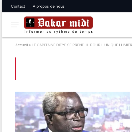
Contact
A propos de nous
Accueil
»
LE CAPITAINE DIÈYE SE PREND-IL POUR L’UNIQUE LUMIÈ
BROWSING:
LE CAPITAINE DIÈYE SE P
ARMÉES