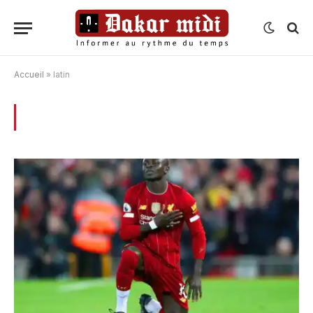
Accueil
»
latin
BROWSING:
LATIN