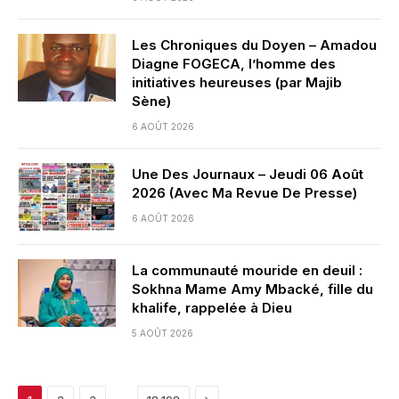
Les Chroniques du Doyen – Amadou
Diagne FOGECA, l’homme des
initiatives heureuses (par Majib
Sène)
6 AOÛT 2026
Une Des Journaux – Jeudi 06 Août
2026 (Avec Ma Revue De Presse)
6 AOÛT 2026
La communauté mouride en deuil :
Sokhna Mame Amy Mbacké, fille du
khalife, rappelée à Dieu
5 AOÛT 2026
Next
…