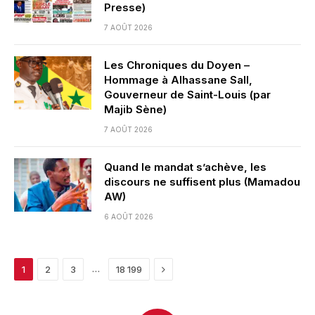
Presse)
7 AOÛT 2026
Les Chroniques du Doyen –
Hommage à Alhassane Sall,
Gouverneur de Saint-Louis (par
Majib Sène)
7 AOÛT 2026
Quand le mandat s’achève, les
discours ne suffisent plus (Mamadou
AW)
6 AOÛT 2026
Next
…
1
2
3
18 199