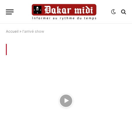
Accueil
»
l'arrivé show
BROWSING:
L’ARRIVÉ SHOW