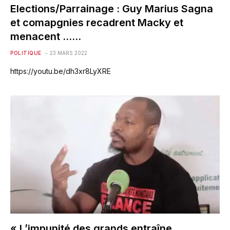
Elections/Parrainage : Guy Marius Sagna
et comapgnies recadrent Macky et
menacent ……
POLITIQUE
23 MARS 2022
https://youtu.be/dh3xr8LyXRE
« L’impunité des grands entraîne