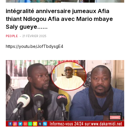
intégralité anniversaire jumeaux Afia
thiant Ndiogou Afia avec Mario mbaye
Saly gueye……
PEOPLE
21 FÉVRIER 2025
https://youtu.be/JofTbdysgE4