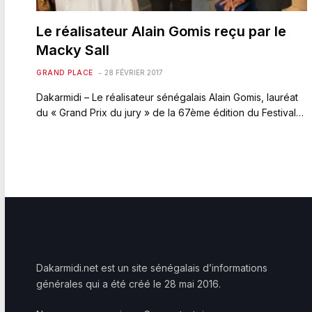
Le réalisateur Alain Gomis reçu par le
Macky Sall
GRAND PLACE
28 FÉVRIER 2017
Dakarmidi – Le réalisateur sénégalais Alain Gomis, lauréat
du « Grand Prix du jury » de la 67ème édition du Festival…
Dakarmidi.net est un site sénégalais d’informations
générales qui a été créé le 28 mai 2016.