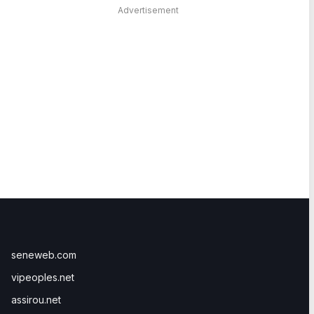
Advertisement
seneweb.com
vipeoples.net
assirou.net