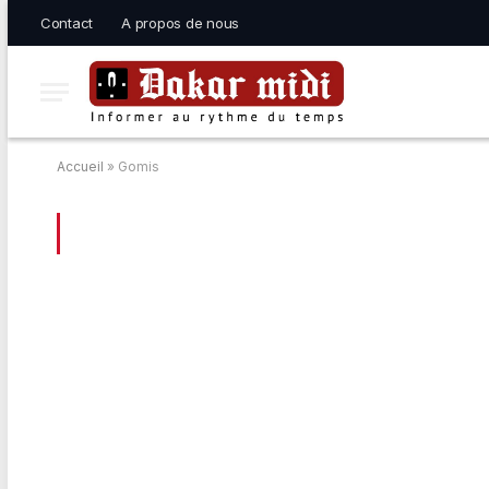
Contact
A propos de nous
Accueil
»
Gomis
BROWSING:
GOMIS