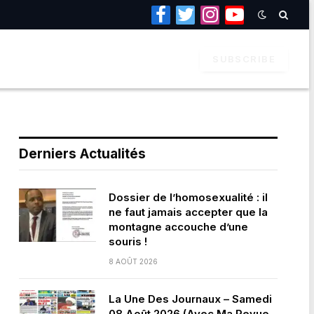
Facebook
Twitter
Instagram
YouTube
SUBSCRIBE
Derniers Actualités
Dossier de l’homosexualité : il
ne faut jamais accepter que la
montagne accouche d’une
souris !
8 AOÛT 2026
La Une Des Journaux – Samedi
08 Août 2026 (Avec Ma Revue