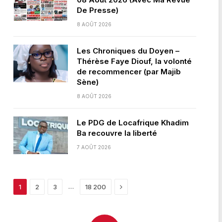
De Presse)
8 AOÛT 2026
Les Chroniques du Doyen –
Thérèse Faye Diouf, la volonté
de recommencer (par Majib
Sène)
8 AOÛT 2026
Le PDG de Locafrique Khadim
Ba recouvre la liberté
7 AOÛT 2026
Next
…
1
2
3
18 200