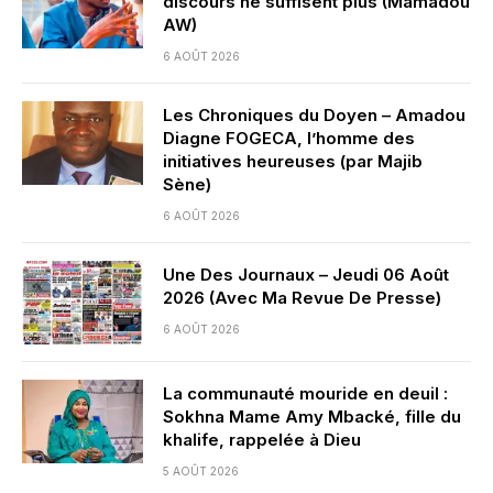
discours ne suffisent plus (Mamadou
AW)
6 AOÛT 2026
Les Chroniques du Doyen – Amadou
Diagne FOGECA, l’homme des
initiatives heureuses (par Majib
Sène)
6 AOÛT 2026
Une Des Journaux – Jeudi 06 Août
2026 (Avec Ma Revue De Presse)
6 AOÛT 2026
La communauté mouride en deuil :
Sokhna Mame Amy Mbacké, fille du
khalife, rappelée à Dieu
5 AOÛT 2026