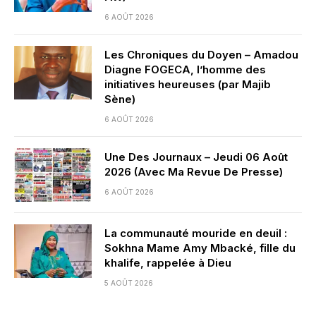
6 AOÛT 2026
Les Chroniques du Doyen – Amadou
Diagne FOGECA, l’homme des
initiatives heureuses (par Majib
Sène)
6 AOÛT 2026
Une Des Journaux – Jeudi 06 Août
2026 (Avec Ma Revue De Presse)
6 AOÛT 2026
La communauté mouride en deuil :
Sokhna Mame Amy Mbacké, fille du
khalife, rappelée à Dieu
5 AOÛT 2026