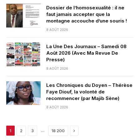
Dossier de l’homosexualité : il ne
faut jamais accepter que la
montagne accouche d’une souris !
8 AOÛT 2026
La Une Des Journaux – Samedi 08
Août 2026 (Avec Ma Revue De
Presse)
8 AOÛT 2026
Les Chroniques du Doyen – Thérèse
Faye Diouf, la volonté de
recommencer (par Majib Sène)
8 AOÛT 2026
Next
…
1
2
3
18 200