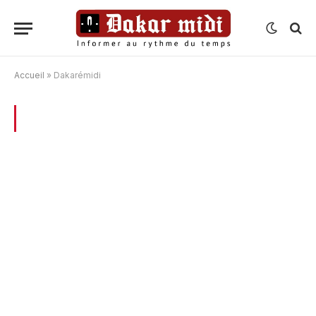
Accueil
»
Dakarémidi
BROWSING:
DAKARÉMIDI