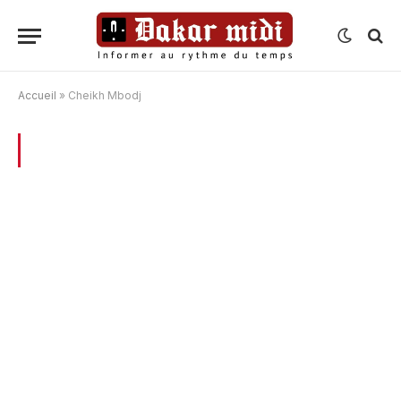
Accueil
»
Cheikh Mbodj
BROWSING:
CHEIKH MBODJ