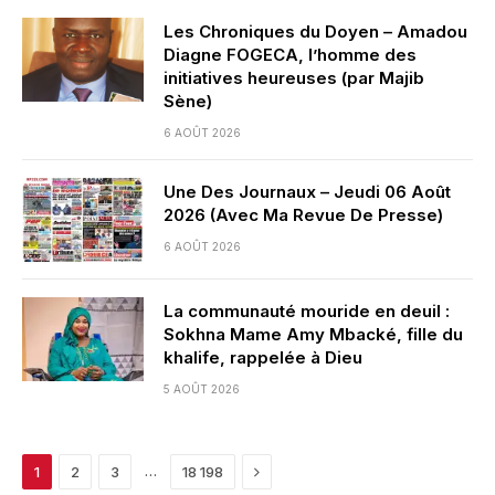
Les Chroniques du Doyen – Amadou
Diagne FOGECA, l’homme des
initiatives heureuses (par Majib
Sène)
6 AOÛT 2026
Une Des Journaux – Jeudi 06 Août
2026 (Avec Ma Revue De Presse)
6 AOÛT 2026
La communauté mouride en deuil :
Sokhna Mame Amy Mbacké, fille du
khalife, rappelée à Dieu
5 AOÛT 2026
Next
…
1
2
3
18 198