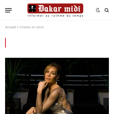
Accueil
»
Charles en deuil:
BROWSING:
CHARLES EN DEUIL: