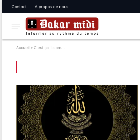
Contact
A propos de nous
Accueil
»
C'est ça l'Islam…
BROWSING:
C’EST ÇA L’ISLAM…