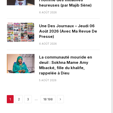
heureuses (par Majib Sène)
6 AOÛT 2026
Une Des Journaux – Jeudi 06
Août 2026 (Avec Ma Revue De
Presse)
6 AOÛT 2026
La communauté mouride en
deuil : Sokhna Mame Amy
Mbacké, fille du khalife,
rappelée à Dieu
5 AOÛT 2026
Next
…
1
2
3
18 198