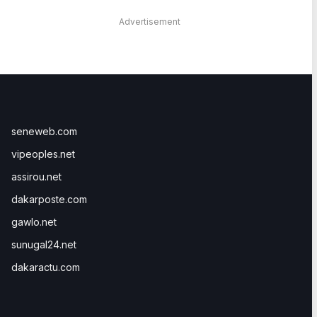
Advertisement
seneweb.com
vipeoples.net
assirou.net
dakarposte.com
gawlo.net
sunugal24.net
dakaractu.com