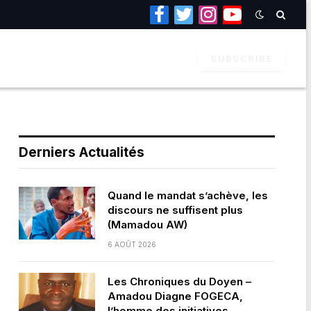
Facebook
Twitter
Instagram
YouTube
SUBSCRIBE
Derniers Actualités
Quand le mandat s’achève, les
discours ne suffisent plus
(Mamadou AW)
6 AOÛT 2026
Les Chroniques du Doyen –
Amadou Diagne FOGECA,
l’homme des initiatives