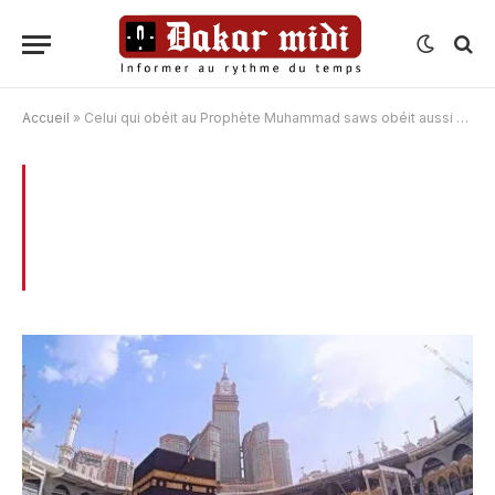
Accueil
»
Celui qui obéit au Prophète Muhammad saws obéit aussi à Allah
BROWSING:
CELUI QUI OBÉIT AU
PROPHÈTE MUHAMMAD SAWS OBÉIT
AUSSI À ALLAH