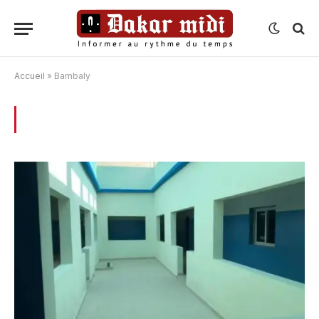
Accueil
»
Bambaly
BROWSING:
BAMBALY