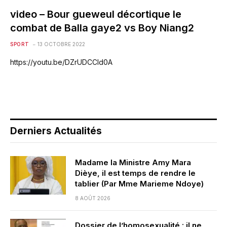
video – Bour gueweul décortique le
combat de Balla gaye2 vs Boy Niang2
SPORT
13 OCTOBRE 2022
https://youtu.be/DZrUDCCld0A
Derniers Actualités
Madame la Ministre Amy Mara
Dièye, il est temps de rendre le
tablier (Par Mme Marieme Ndoye)
8 AOÛT 2026
Dossier de l’homosexualité : il ne