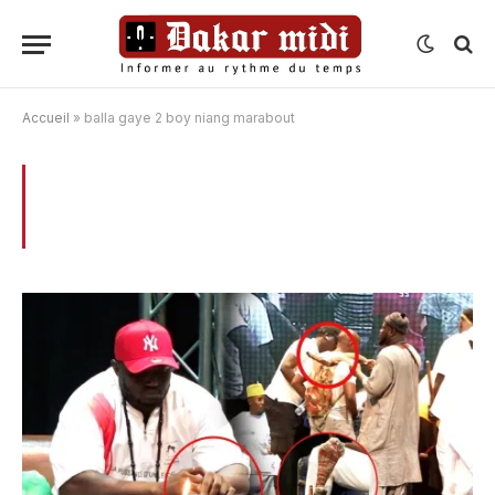
Accueil
»
balla gaye 2 boy niang marabout
BROWSING:
BALLA GAYE 2 BOY NIANG
MARABOUT