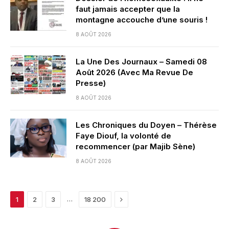
faut jamais accepter que la
montagne accouche d’une souris !
8 AOÛT 2026
La Une Des Journaux – Samedi 08
Août 2026 (Avec Ma Revue De
Presse)
8 AOÛT 2026
Les Chroniques du Doyen – Thérèse
Faye Diouf, la volonté de
recommencer (par Majib Sène)
8 AOÛT 2026
Next
…
1
2
3
18 200