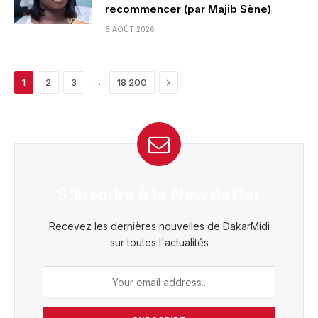
recommencer (par Majib Sène)
8 AOÛT 2026
Next
…
1
2
3
18 200
S'inscrire à la Newsletter
Recevez les dernières nouvelles de DakarMidi
sur toutes l'actualités