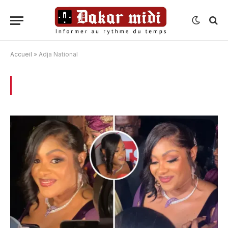
Accueil
»
Adja National
BROWSING:
ADJA NATIONAL