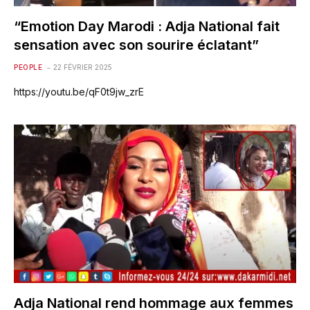
“Emotion Day Marodi : Adja National fait
sensation avec son sourire éclatant”
PEOPLE
22 FÉVRIER 2025
https://youtu.be/qF0t9jw_zrE
Adja National rend hommage aux femmes