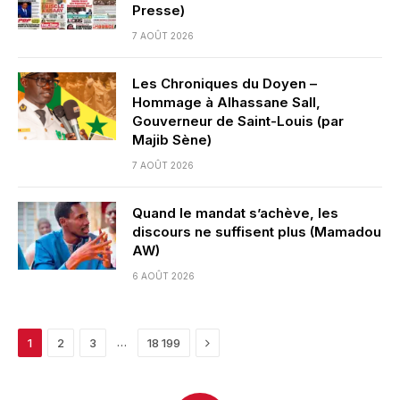
Presse)
7 AOÛT 2026
Les Chroniques du Doyen –
Hommage à Alhassane Sall,
Gouverneur de Saint-Louis (par
Majib Sène)
7 AOÛT 2026
Quand le mandat s’achève, les
discours ne suffisent plus (Mamadou
AW)
6 AOÛT 2026
Next
…
1
2
3
18 199