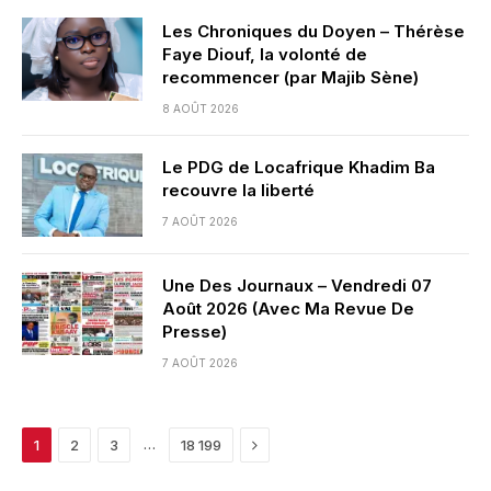
Les Chroniques du Doyen – Thérèse
Faye Diouf, la volonté de
recommencer (par Majib Sène)
8 AOÛT 2026
Le PDG de Locafrique Khadim Ba
recouvre la liberté
7 AOÛT 2026
Une Des Journaux – Vendredi 07
Août 2026 (Avec Ma Revue De
Presse)
7 AOÛT 2026
Next
…
1
2
3
18 199