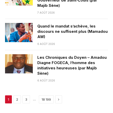
Gouverneur de Saint-Louis (par
Majib Sène)
7 AOÛT 2026
Quand le mandat s’achève, les
discours ne suffisent plus (Mamadou
AW)
6 AOÛT 2026
Les Chroniques du Doyen – Amadou
Diagne FOGECA, l’homme des
initiatives heureuses (par Majib
Sène)
6 AOÛT 2026
Next
…
1
2
3
18 199