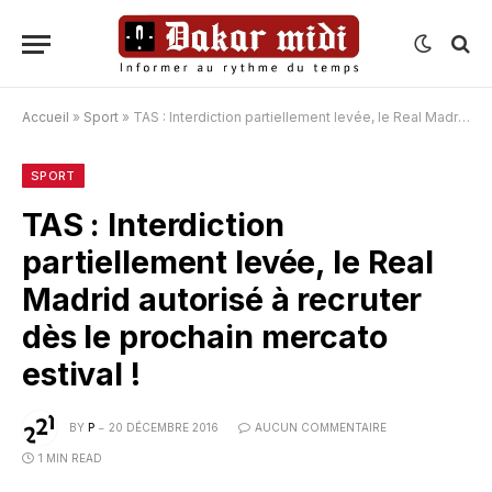
Accueil
»
Sport
»
TAS : Interdiction partiellement levée, le Real Madrid autorisé à recruter dès le prochain mercato estival !
SPORT
TAS : Interdiction
partiellement levée, le Real
Madrid autorisé à recruter
dès le prochain mercato
estival !
BY
P
20 DÉCEMBRE 2016
AUCUN COMMENTAIRE
1 MIN READ