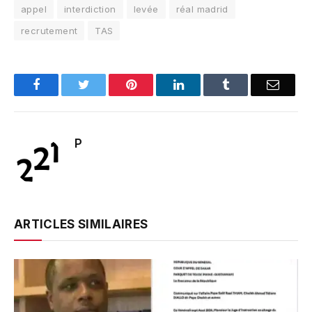
appel
interdiction
levée
réal madrid
recrutement
TAS
Facebook
Twitter
Pinterest
LinkedIn
Tumblr
Email
P
ARTICLES SIMILAIRES