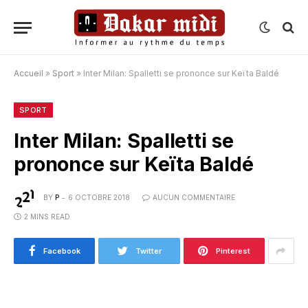
Accueil
»
Sport
»
Inter Milan: Spalletti se prononce sur Keïta Baldé
SPORT
Inter Milan: Spalletti se
prononce sur Keïta Baldé
BY
P
6 OCTOBRE 2018
AUCUN COMMENTAIRE
2 MINS READ
Facebook
Twitter
Pinterest