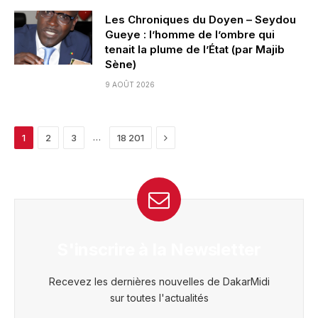
Les Chroniques du Doyen – Seydou
Gueye : l’homme de l’ombre qui
tenait la plume de l’État (par Majib
Sène)
9 AOÛT 2026
Next
…
1
2
3
18 201
S'inscrire à la Newsletter
Recevez les dernières nouvelles de DakarMidi
sur toutes l'actualités