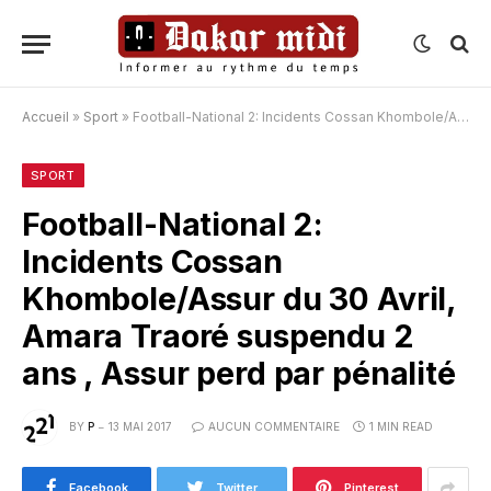
Accueil
»
Sport
»
Football-National 2: Incidents Cossan Khombole/Assur du 30 Avril, Amara Traoré suspendu 2 ans , Assur perd par pénalité
SPORT
Football-National 2:
Incidents Cossan
Khombole/Assur du 30 Avril,
Amara Traoré suspendu 2
ans , Assur perd par pénalité
BY
P
13 MAI 2017
AUCUN COMMENTAIRE
1 MIN READ
Facebook
Twitter
Pinterest