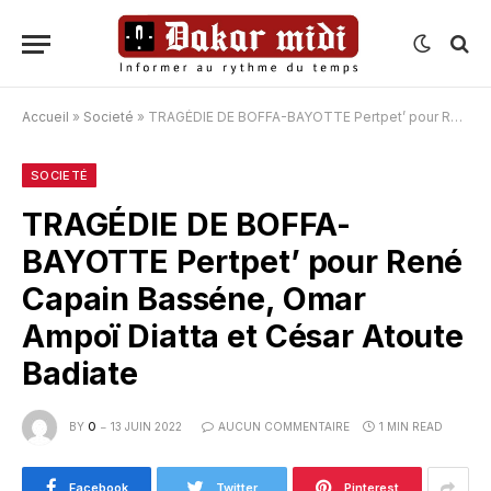
Accueil
»
Societé
»
TRAGÉDIE DE BOFFA-BAYOTTE Pertpet’ pour René Capain Basséne, Omar Ampoï Diatta et César Atoute Badiate
SOCIETÉ
TRAGÉDIE DE BOFFA-
BAYOTTE Pertpet’ pour René
Capain Basséne, Omar
Ampoï Diatta et César Atoute
Badiate
BY
O
13 JUIN 2022
AUCUN COMMENTAIRE
1 MIN READ
Facebook
Twitter
Pinterest