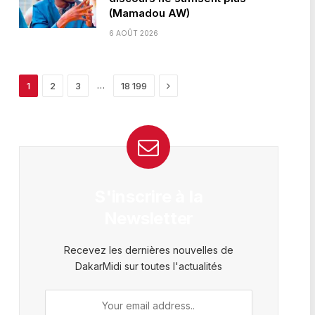
(Mamadou AW)
6 AOÛT 2026
Next
…
1
2
3
18 199
S'inscrire à la
Newsletter
Recevez les dernières nouvelles de
DakarMidi sur toutes l'actualités