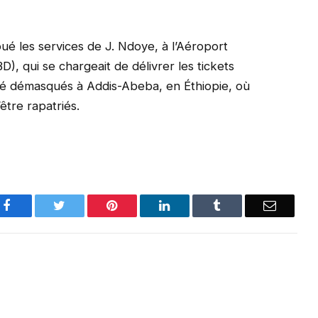
 loué les services de J. Ndoye, à l’Aéroport
D), qui se chargeait de délivrer les tickets
é démasqués à Addis-Abeba, en Éthiopie, où
être rapatriés.
Facebook
Twitter
Pinterest
LinkedIn
Tumblr
Email