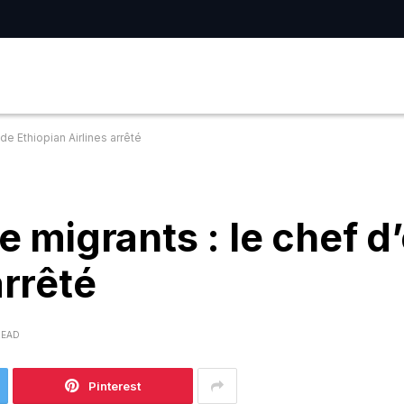
de Ethiopian Airlines arrêté
de migrants : le chef d
arrêté
READ
Pinterest