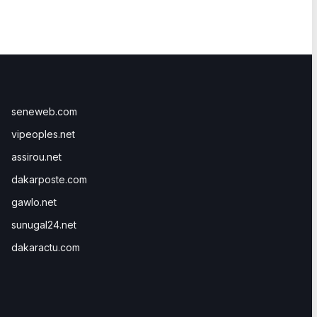
seneweb.com
vipeoples.net
assirou.net
dakarposte.com
gawlo.net
sunugal24.net
dakaractu.com