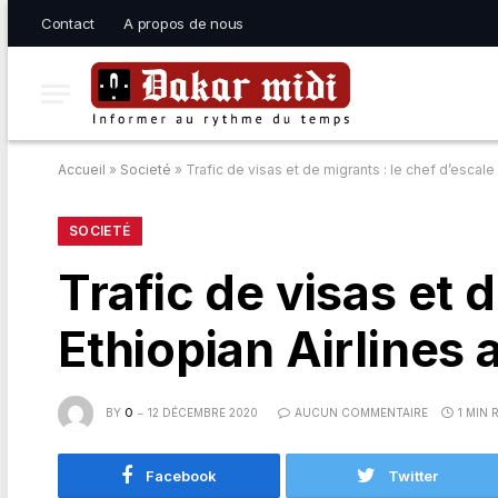
Contact
A propos de nous
Accueil
»
Societé
»
Trafic de visas et de migrants : le chef d’escale 
SOCIETÉ
Trafic de visas et 
Ethiopian Airlines 
BY
O
12 DÉCEMBRE 2020
AUCUN COMMENTAIRE
1 MIN 
Facebook
Twitter