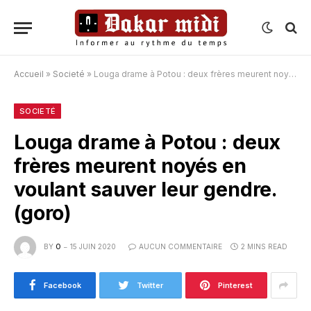
Accueil
»
Societé
»
Louga drame à Potou : deux frères meurent noyés en voulant sauver leur gendre. (goro)
SOCIETÉ
Louga drame à Potou : deux
frères meurent noyés en
voulant sauver leur gendre.
(goro)
BY
O
15 JUIN 2020
AUCUN COMMENTAIRE
2 MINS READ
Facebook
Twitter
Pinterest