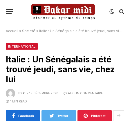
Accueil
»
Societé
»
Italie : Un Sénégalais a été trouvé jeudi, sans vie, chez lui
INTERNATIONAL
Italie : Un Sénégalais a été
trouvé jeudi, sans vie, chez
lui
BY
O
19 DÉCEMBRE 2020
AUCUN COMMENTAIRE
1 MIN READ
Facebook
Twitter
Pinterest