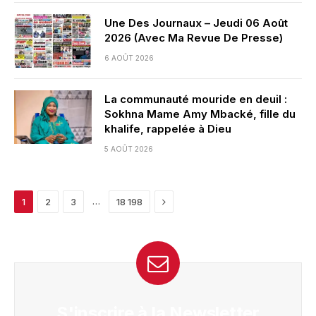
Une Des Journaux – Jeudi 06 Août
2026 (Avec Ma Revue De Presse)
6 AOÛT 2026
La communauté mouride en deuil :
Sokhna Mame Amy Mbacké, fille du
khalife, rappelée à Dieu
5 AOÛT 2026
Next
…
1
2
3
18 198
S'inscrire à la Newsletter