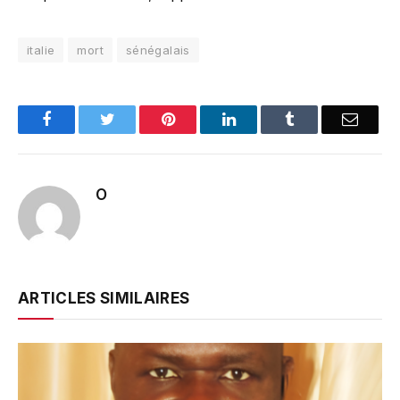
italie
mort
sénégalais
Facebook
Twitter
Pinterest
LinkedIn
Tumblr
Email
O
ARTICLES SIMILAIRES