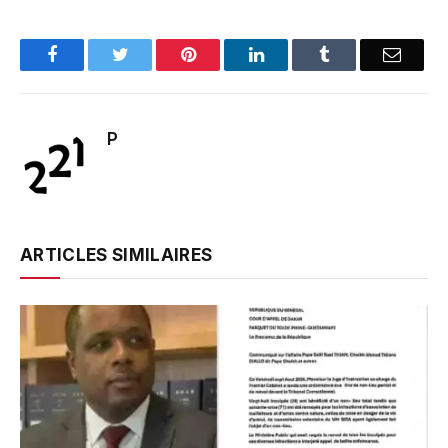
Facebook
Twitter
Pinterest
LinkedIn
Tumblr
Email
P
ARTICLES SIMILAIRES