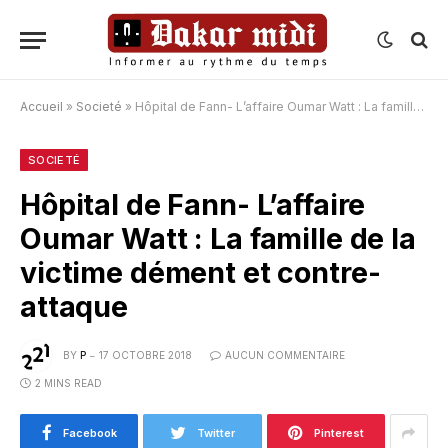
Accueil
»
Societé
»
Hôpital de Fann- L’affaire Oumar Watt : La famille de la victime dément et contre-attaque
SOCIETÉ
Hôpital de Fann- L’affaire
Oumar Watt : La famille de la
victime dément et contre-
attaque
BY
P
17 OCTOBRE 2018
AUCUN COMMENTAIRE
2 MINS READ
Facebook
Twitter
Pinterest