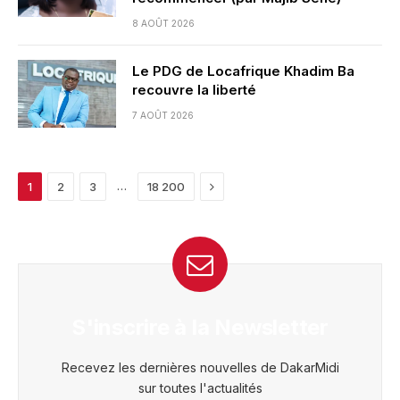
8 AOÛT 2026
Le PDG de Locafrique Khadim Ba
recouvre la liberté
7 AOÛT 2026
Next
…
1
2
3
18 200
S'inscrire à la Newsletter
Recevez les dernières nouvelles de DakarMidi
sur toutes l'actualités