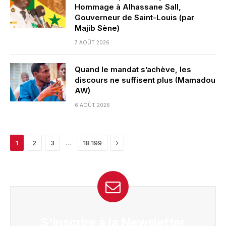
Hommage à Alhassane Sall,
Gouverneur de Saint-Louis (par
Majib Sène)
7 AOÛT 2026
Quand le mandat s’achève, les
discours ne suffisent plus (Mamadou
AW)
6 AOÛT 2026
Next
…
1
2
3
18 199
S'inscrire à la Newsletter