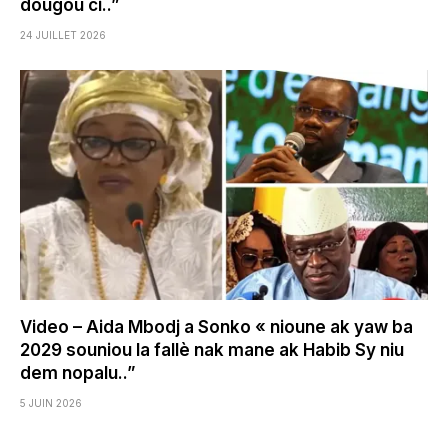
dougou ci..”
24 JUILLET 2026
Video – Aida Mbodj a Sonko « nioune ak yaw ba
2029 souniou la fallè nak mane ak Habib Sy niu
dem nopalu..”
5 JUIN 2026