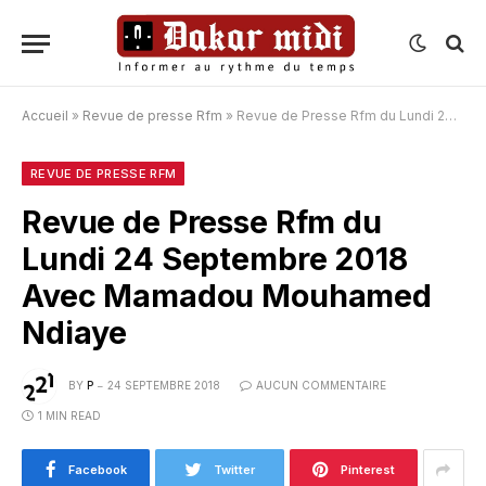
Accueil
»
Revue de presse Rfm
»
Revue de Presse Rfm du Lundi 24 Septembre 2018 Avec Mamadou Mouhamed Ndiaye
REVUE DE PRESSE RFM
Revue de Presse Rfm du
Lundi 24 Septembre 2018
Avec Mamadou Mouhamed
Ndiaye
BY
P
24 SEPTEMBRE 2018
AUCUN COMMENTAIRE
1 MIN READ
Facebook
Twitter
Pinterest