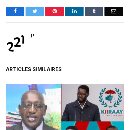
Facebook
Twitter
Pinterest
LinkedIn
Tumblr
Email
P
ARTICLES SIMILAIRES