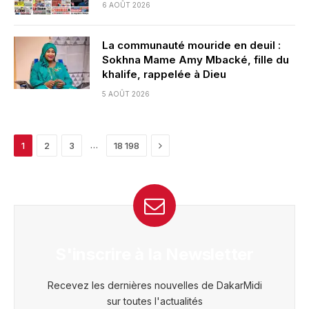
6 AOÛT 2026
La communauté mouride en deuil :
Sokhna Mame Amy Mbacké, fille du
khalife, rappelée à Dieu
5 AOÛT 2026
Next
…
1
2
3
18 198
S'inscrire à la Newsletter
Recevez les dernières nouvelles de DakarMidi
sur toutes l'actualités