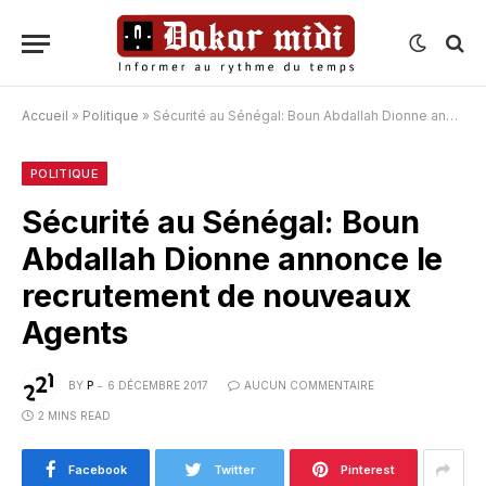
Accueil
»
Politique
»
Sécurité au Sénégal: Boun Abdallah Dionne annonce le recrutement de nouveaux Agents
POLITIQUE
Sécurité au Sénégal: Boun
Abdallah Dionne annonce le
recrutement de nouveaux
Agents
BY
P
6 DÉCEMBRE 2017
AUCUN COMMENTAIRE
2 MINS READ
Facebook
Twitter
Pinterest