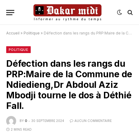
Accueil
»
Politique
»
Défection dans les rangs du PRP:Maire de la Commune de Ndiedieng,Dr Abdoul Aziz Mbodji tourne le dos à Déthié Fall.
POLITIQUE
Défection dans les rangs du
PRP:Maire de la Commune de
Ndiedieng,Dr Abdoul Aziz
Mbodji tourne le dos à Déthié
Fall.
BY
O
30 SEPTEMBRE 2024
AUCUN COMMENTAIRE
2 MINS READ