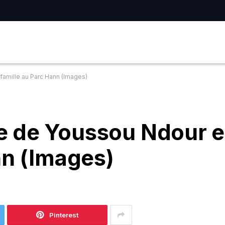
amille au Parc Hann (Images)
 de Youssou Ndour et
nn (Images)
Pinterest