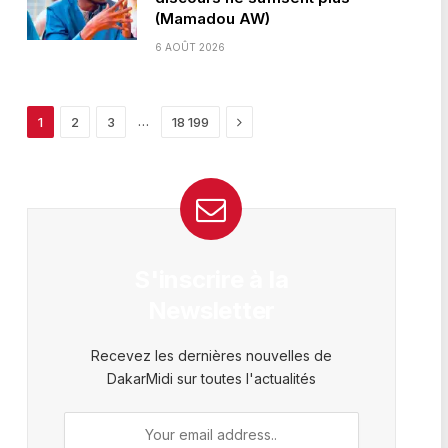
(Mamadou AW)
6 AOÛT 2026
Next
…
1
2
3
18 199
S'inscrire à la
Newsletter
Recevez les dernières nouvelles de
DakarMidi sur toutes l'actualités