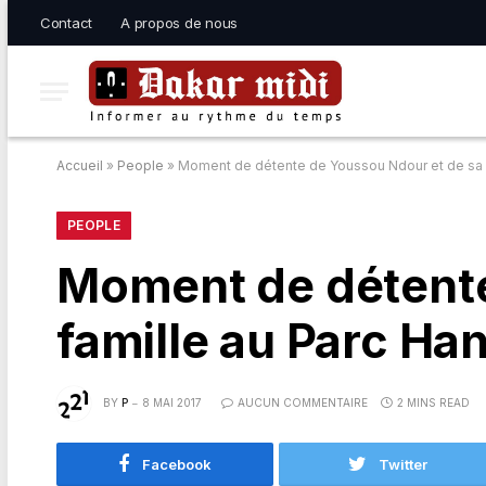
Contact
A propos de nous
Accueil
»
People
»
Moment de détente de Youssou Ndour et de sa f
PEOPLE
Moment de détente
famille au Parc Ha
BY
P
8 MAI 2017
AUCUN COMMENTAIRE
2 MINS READ
Facebook
Twitter