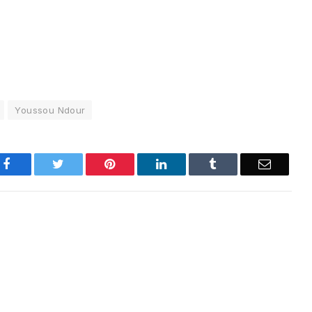
Youssou Ndour
Facebook
Twitter
Pinterest
LinkedIn
Tumblr
Email