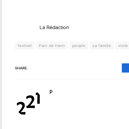
La Rédaction
festival
Parc de Hann
people
sa famille
visite
SHARE.
P