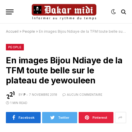
Accueil
»
People
»
En images Bijou Ndiaye de la TFM toute belle sur le plateau de yewouleen
PEOPLE
En images Bijou Ndiaye de la
TFM toute belle sur le
plateau de yewouleen
BY
P
7 NOVEMBRE 2018
AUCUN COMMENTAIRE
1 MIN READ
Facebook
Twitter
Pinterest