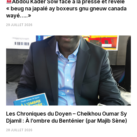
Abdou Kader Sow face à la presse et révèle
« beug na japalé ay boxeurs gnu gneuw canada
wayé…..»
29 JUILLET 2026
Les Chroniques du Doyen – Cheikhou Oumar Sy
Djamil : À l’ombre du Benténier (par Majib Sène)
28 JUILLET 2026