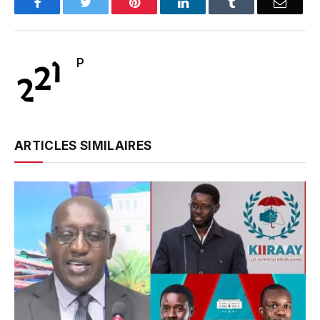
Facebook
Twitter
Pinterest
LinkedIn
Tumblr
Email
P
ARTICLES SIMILAIRES