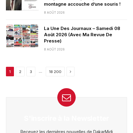
montagne accouche d’une souris !
8 AOÛT 2026
La Une Des Journaux – Samedi 08
Août 2026 (Avec Ma Revue De
Presse)
8 AOÛT 2026
Next
…
1
2
3
18 200
S'inscrire à la Newsletter
Recevez les dernières nouvelles de DakarMidi