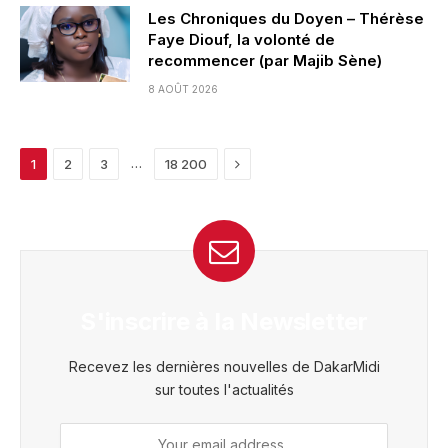
Les Chroniques du Doyen – Thérèse
Faye Diouf, la volonté de
recommencer (par Majib Sène)
8 AOÛT 2026
Next
…
1
2
3
18 200
S'inscrire à la Newsletter
Recevez les dernières nouvelles de DakarMidi
sur toutes l'actualités