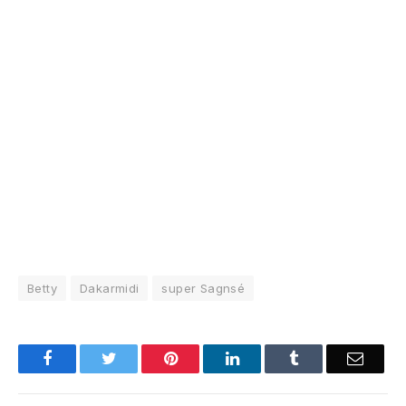
Betty
Dakarmidi
super Sagnsé
Facebook
Twitter
Pinterest
LinkedIn
Tumblr
Email