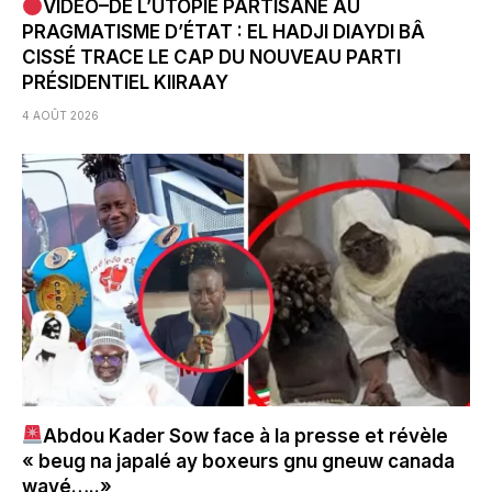
VIDÉO–DE L’UTOPIE PARTISANE AU
PRAGMATISME D’ÉTAT : EL HADJI DIAYDI BÂ
CISSÉ TRACE LE CAP DU NOUVEAU PARTI
PRÉSIDENTIEL KIIRAAY
4 AOÛT 2026
Abdou Kader Sow face à la presse et révèle
« beug na japalé ay boxeurs gnu gneuw canada
wayé…..»