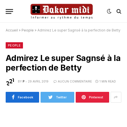
Accueil
»
People
»
Admirez Le super Sagnsé à la perfection de Betty
PEOPLE
Admirez Le super Sagnsé à la
perfection de Betty
BY
P
29 AVRIL 2019
AUCUN COMMENTAIRE
1 MIN READ
Facebook
Twitter
Pinterest