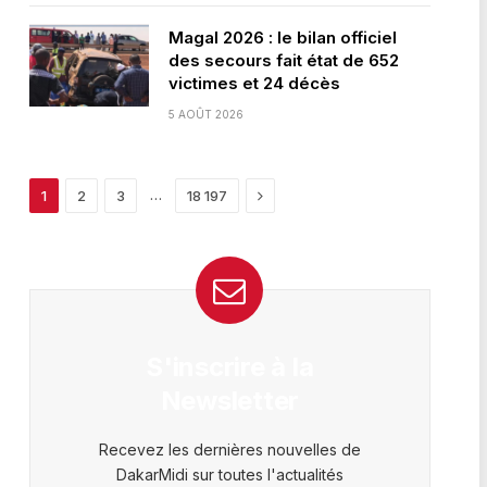
Magal 2026 : le bilan officiel
des secours fait état de 652
victimes et 24 décès
5 AOÛT 2026
Next
…
1
2
3
18 197
S'inscrire à la
Newsletter
Recevez les dernières nouvelles de
DakarMidi sur toutes l'actualités