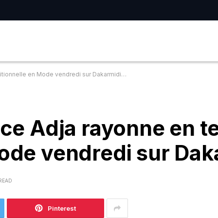
aditionnelle en Mode vendredi sur Dakarmidi…
rice Adja rayonne en t
Mode vendredi sur Da
 READ
Pinterest