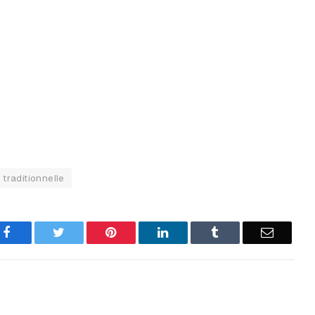
 traditionnelle
Facebook
Twitter
Pinterest
LinkedIn
Tumblr
Email