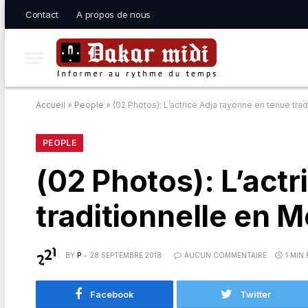
Contact
A propos de nous
Accueil
»
People
»
(02 Photos): L’actrice Adja rayonne en tenue tr
PEOPLE
(02 Photos): L’act
traditionnelle en 
BY
P
28 SEPTEMBRE 2018
AUCUN COMMENTAIRE
1 MIN
Facebook
Twitter