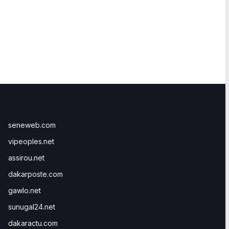
seneweb.com
vipeoples.net
assirou.net
dakarposte.com
gawlo.net
sunugal24.net
dakaractu.com