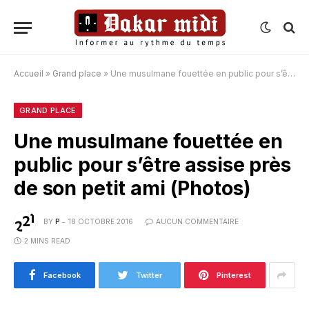
Accueil
»
Grand place
»
Une musulmane fouettée en public pour s’être assise près de son petit ami (Photos)
GRAND PLACE
Une musulmane fouettée en
public pour s’être assise près
de son petit ami (Photos)
BY
P
18 OCTOBRE 2016
AUCUN COMMENTAIRE
2 MINS READ
Facebook
Twitter
Pinterest