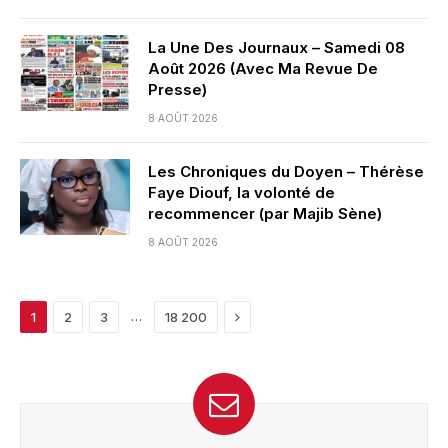
La Une Des Journaux – Samedi 08
Août 2026 (Avec Ma Revue De
Presse)
8 AOÛT 2026
Les Chroniques du Doyen – Thérèse
Faye Diouf, la volonté de
recommencer (par Majib Sène)
8 AOÛT 2026
Next
…
1
2
3
18 200