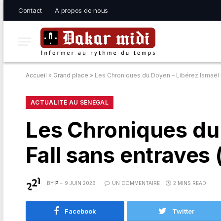
Contact
A propos de nous
Accueil
»
Grand place
»
Les Chroniques du Doyen – Libérez Ismaël M
ACTUALITÉ AU SÉNÉGAL
Les Chroniques du
Fall sans entraves 
BY
P
9 JUIN 2026
UN COMMENTAIRE
2 MINS READ
Facebook
Twitter