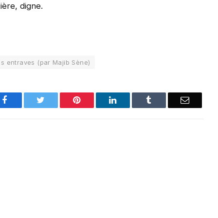
ière, digne.
s entraves (par Majib Sène)
Facebook
Twitter
Pinterest
LinkedIn
Tumblr
Email