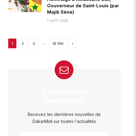
Gouverneur de Saint-Louis (par
Majib Sène)
7 AOÛT 2026
Next
…
1
2
3
18 199
S'inscrire à la
Newsletter
Recevez les dernières nouvelles de
DakarMidi sur toutes l'actualités