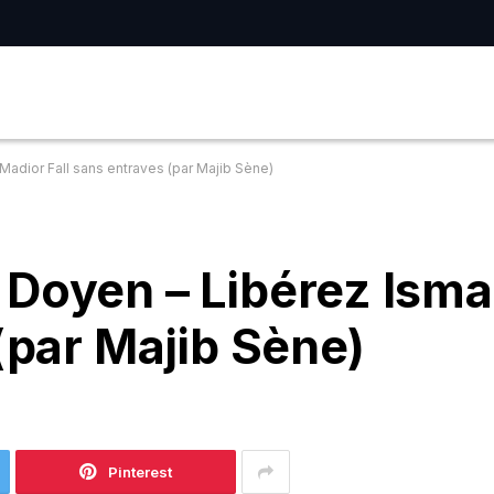
adior Fall sans entraves (par Majib Sène)
 Doyen – Libérez Isma
(par Majib Sène)
Pinterest