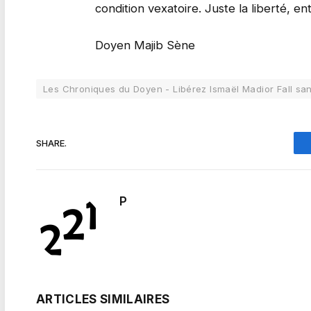
condition vexatoire. Juste la liberté, ent
Doyen Majib Sène
Les Chroniques du Doyen - Libérez Ismaël Madior Fall san
SHARE.
P
ARTICLES SIMILAIRES