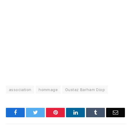
association
hommage
Oustaz Barham Diop
Facebook
Twitter
Pinterest
LinkedIn
Tumblr
Email