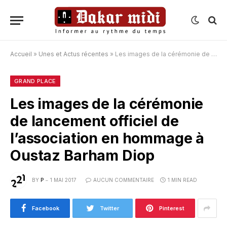
Accueil
»
Unes et Actus récentes
»
Les images de la cérémonie de lancement officiel de l’association en hommage à Oustaz Barham Diop
GRAND PLACE
Les images de la cérémonie
de lancement officiel de
l’association en hommage à
Oustaz Barham Diop
BY
P
1 MAI 2017
AUCUN COMMENTAIRE
1 MIN READ
Facebook
Twitter
Pinterest