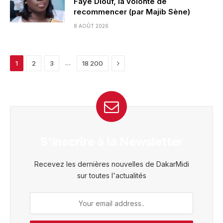
Faye Diouf, la volonté de
recommencer (par Majib Sène)
8 AOÛT 2026
Next
…
1
2
3
18 200
S'inscrire à la Newsletter
Recevez les dernières nouvelles de DakarMidi
sur toutes l'actualités