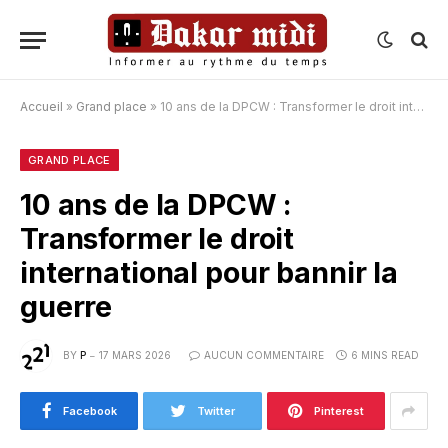
Accueil
»
Grand place
»
10 ans de la DPCW : Transformer le droit international pour bannir la guerre
GRAND PLACE
10 ans de la DPCW :
Transformer le droit
international pour bannir la
guerre
BY
P
17 MARS 2026
AUCUN COMMENTAIRE
6 MINS READ
Facebook
Twitter
Pinterest