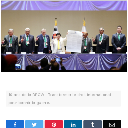
10 ans de la DPCW : Transformer le droit international
pour bannir la guerre.
Facebook
Twitter
Pinterest
LinkedIn
Tumblr
Email