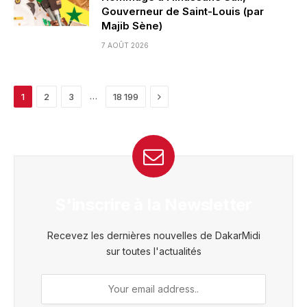
Gouverneur de Saint-Louis (par
Majib Sène)
7 AOÛT 2026
Next
…
1
2
3
18 199
S'inscrire à la Newsletter
Recevez les dernières nouvelles de DakarMidi
sur toutes l'actualités