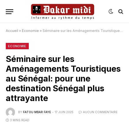
Accueil
»
Economie
»
Séminaire sur les Aménagements Touristiques au Sénégal: pour une destination Sénégal plus attrayante
ECONOMIE
Séminaire sur les
Aménagements Touristiques
au Sénégal: pour une
destination Sénégal plus
attrayante
BY
FATOU MBAR FAYE
17 JUIN 2025
AUCUN COMMENTAIRE
3 MINS READ