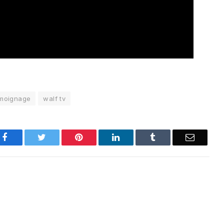
moignage
walf tv
Facebook
Twitter
Pinterest
LinkedIn
Tumblr
Email