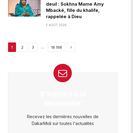
deuil : Sokhna Mame Amy
Mbacké, fille du khalife,
rappelée à Dieu
5 AOÛT 2026
Next
…
1
2
3
18 198
S'inscrire à la
Newsletter
Recevez les dernières nouvelles de
DakarMidi sur toutes l'actualités