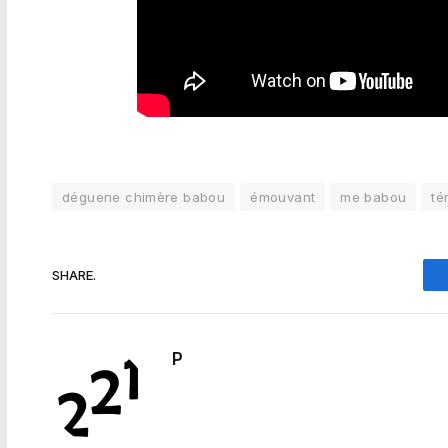
déguene chimère babou
émouvant
me babou
té
SHARE.
P