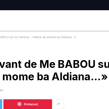
ABOU sur sa femme : « Mane ak mome ba Aldiana…»
ant de Me BABOU su
k mome ba Aldiana…»
EAD
Pinterest