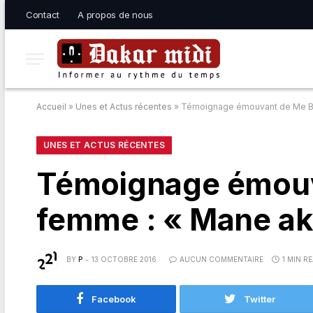
Contact
A propos de nous
Accueil
»
Unes et Actus récentes
»
Témoignage émouvant de Me B
UNES ET ACTUS RÉCENTES
Témoignage émouv
femme : « Mane a
BY
P
13 OCTOBRE 2016
AUCUN COMMENTAIRE
1 MIN R
Facebook
Twitter