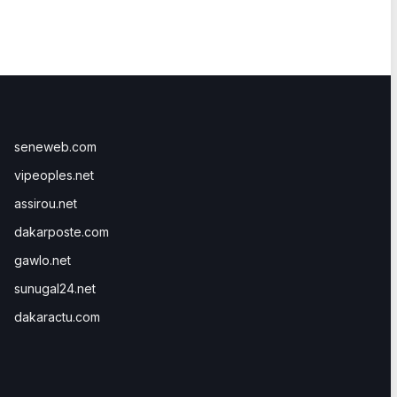
seneweb.com
vipeoples.net
assirou.net
dakarposte.com
gawlo.net
sunugal24.net
dakaractu.com