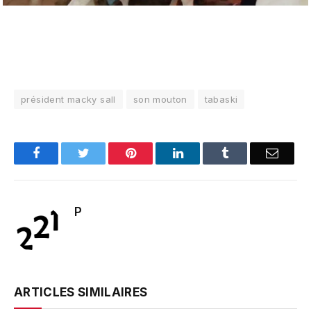
président macky sall
son mouton
tabaski
Facebook
Twitter
Pinterest
LinkedIn
Tumblr
Email
P
ARTICLES SIMILAIRES