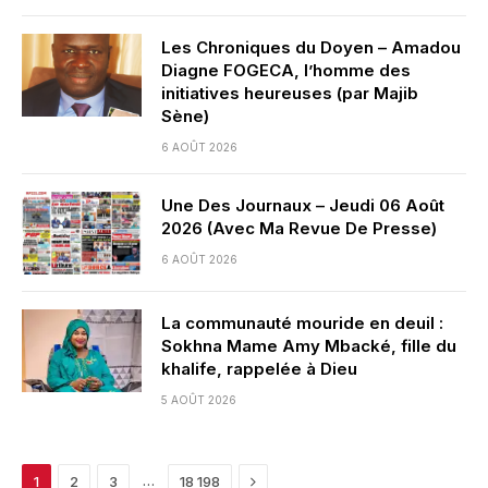
Les Chroniques du Doyen – Amadou
Diagne FOGECA, l’homme des
initiatives heureuses (par Majib
Sène)
6 AOÛT 2026
Une Des Journaux – Jeudi 06 Août
2026 (Avec Ma Revue De Presse)
6 AOÛT 2026
La communauté mouride en deuil :
Sokhna Mame Amy Mbacké, fille du
khalife, rappelée à Dieu
5 AOÛT 2026
Next
…
1
2
3
18 198