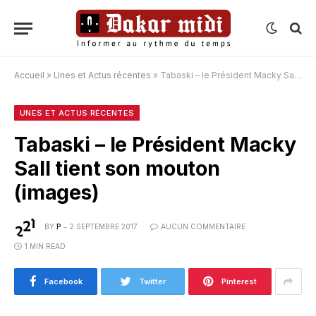
Accueil
»
Unes et Actus récentes
»
Tabaski – le Président Macky Sall tient son mouton (images)
UNES ET ACTUS RÉCENTES
Tabaski – le Président Macky
Sall tient son mouton
(images)
BY
P
2 SEPTEMBRE 2017
AUCUN COMMENTAIRE
1 MIN READ
Facebook
Twitter
Pinterest