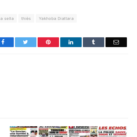
la sella
thiès
Yakhoba Diattara
Facebook
Twitter
Pinterest
LinkedIn
Tumblr
Email