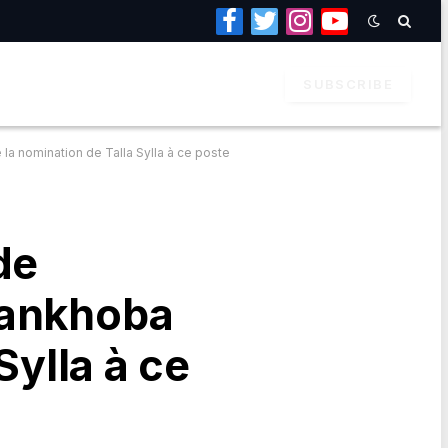
Facebook
Twitter
Instagram
YouTube
SUBSCRIBE
la nomination de Talla Sylla à ce poste
de
Yankhoba
Sylla à ce