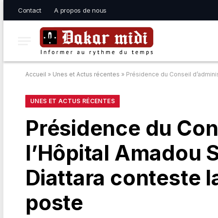
Contact
A propos de nous
Accueil
»
Unes et Actus récentes
»
Présidence du Conseil d’adminis
UNES ET ACTUS RÉCENTES
Présidence du Cons
l’Hôpital Amadou 
Diattara conteste l
poste