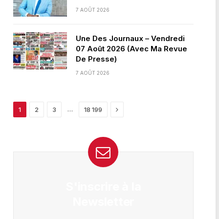
7 AOÛT 2026
Une Des Journaux – Vendredi
07 Août 2026 (Avec Ma Revue
De Presse)
7 AOÛT 2026
Next
…
1
2
3
18 199
S'inscrire à la
Newsletter