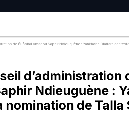
tration de l’Hôpital Amadou Saphir Ndieuguène : Yankhoba Diattara conteste 
eil d’administration 
Saphir Ndieuguène : 
a nomination de Talla 