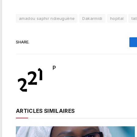
amadou saphir ndieuguène
Dakarmidi
hopital
tal
SHARE.
P
ARTICLES SIMILAIRES