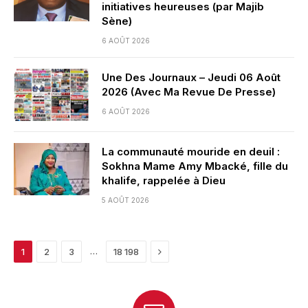
initiatives heureuses (par Majib
Sène)
6 AOÛT 2026
Une Des Journaux – Jeudi 06 Août
2026 (Avec Ma Revue De Presse)
6 AOÛT 2026
La communauté mouride en deuil :
Sokhna Mame Amy Mbacké, fille du
khalife, rappelée à Dieu
5 AOÛT 2026
Next
…
1
2
3
18 198