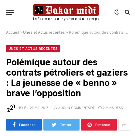
Accueil
»
Unes et Actus récentes
»
Polémique autour des contrats pétroliers et gaziers : La jeunesse de « benno » brave l’opposition
UNES ET ACTUS RÉCENTES
Polémique autour des
contrats pétroliers et gaziers
: La jeunesse de « benno »
brave l’opposition
BY
P
23 MAI 2017
AUCUN COMMENTAIRE
2 MINS READ
Facebook
Twitter
Pinterest