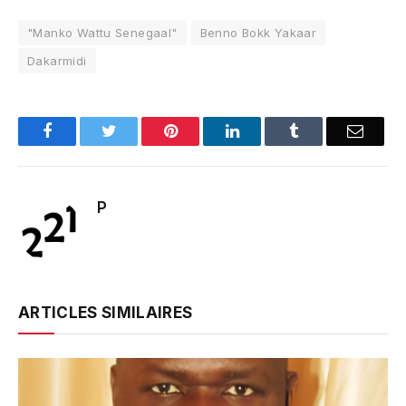
"Manko Wattu Senegaal"
Benno Bokk Yakaar
Dakarmidi
Facebook
Twitter
Pinterest
LinkedIn
Tumblr
Email
P
ARTICLES SIMILAIRES