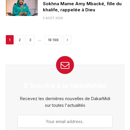
Sokhna Mame Amy Mbacké, fille du
khalife, rappelée à Dieu
5 AOÛT 2026
Next
…
1
2
3
18 198
S'inscrire à la Newsletter
Recevez les dernières nouvelles de DakarMidi
sur toutes l'actualités