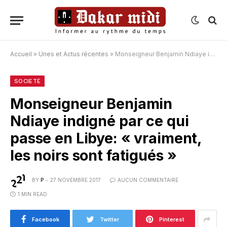
Accueil
»
Unes et Actus récentes
»
Monseigneur Benjamin Ndiaye indigné par ce qui passe en Libye: « vraiment, les noirs sont fatigués »
SOCIETÉ
Monseigneur Benjamin
Ndiaye indigné par ce qui
passe en Libye: « vraiment,
les noirs sont fatigués »
BY
P
27 NOVEMBRE 2017
AUCUN COMMENTAIRE
1 MIN READ
Facebook
Twitter
Pinterest