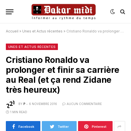
Accueil
»
Unes et Actus récentes
»
Cristiano Ronaldo va prolonger et finir sa carrière au Real (et ça rend Zidane très heureux)
UNES ET ACTUS RÉCENTES
Cristiano Ronaldo va
prolonger et finir sa carrière
au Real (et ça rend Zidane
très heureux)
BY
P
6 NOVEMBRE 2016
AUCUN COMMENTAIRE
1 MIN READ
Facebook
Twitter
Pinterest